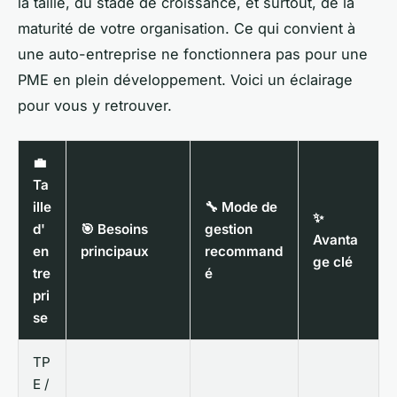
la taille, du stade de croissance, et surtout, de la
maturité de votre organisation. Ce qui convient à
une auto-entreprise ne fonctionnera pas pour une
PME en plein développement. Voici un éclairage
pour vous y retrouver.
💼
Ta
ille
🔧 Mode de
✨
d'
🎯 Besoins
gestion
Avanta
en
principaux
recommand
ge clé
tre
é
pri
se
TP
E /