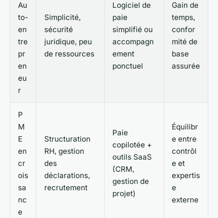
Au
Logiciel de
Gain de
to-
Simplicité,
paie
temps,
en
sécurité
simplifié ou
confor
tre
juridique, peu
accompagn
mité de
pr
de ressources
ement
base
en
ponctuel
assurée
eu
r
P
M
Équilibr
Paie
E
Structuration
e entre
copilotée +
en
RH, gestion
contrôl
outils SaaS
cr
des
e et
(CRM,
ois
déclarations,
expertis
gestion de
sa
recrutement
e
projet)
nc
externe
e