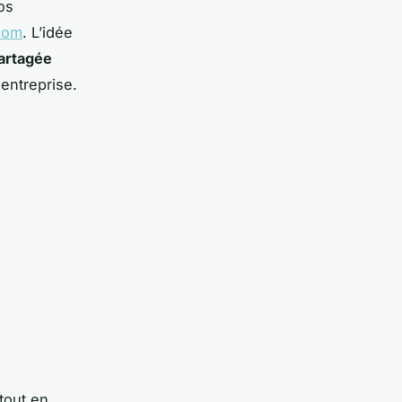
os
.com
. L’idée
artagée
 entreprise.
rtout en