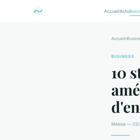
Accueil
Actu
Busi
Accueil
›
Busin
BUSINESS
10 s
amél
d'en
Meissa — 02/