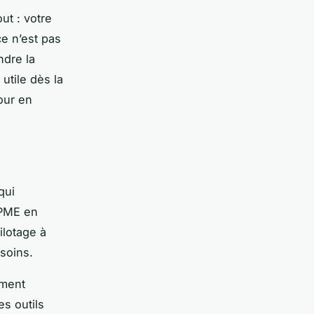
ut : votre
ce n’est pas
ndre la
 utile dès la
our en
qui
 PME en
ilotage à
soins.
ement
es outils