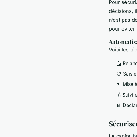
Pour sécuri
décisions, 
n’est pas d
pour éviter
Automatisa
Voici les tâ
📨 Relan
📋 Saisi
📅 Mise à
💰 Suivi 
📊 Décla
Sécurise
Le capital h