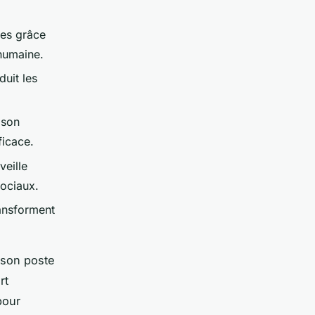
ves grâce
 humaine.
duit les
 son
ficace.
veille
sociaux.
ransforment
r son poste
rt
pour