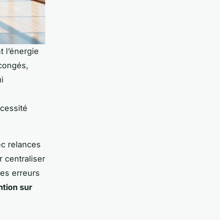
t l’énergie
 congés,
i
écessité
ec relances
 centraliser
les erreurs
ntion sur