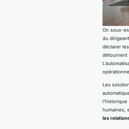
On sous-est
du dirigean
déclarer le
détournent 
L’automatis
opérationne
Les solutio
automatique
l’historiqu
humaines, et
les relatio