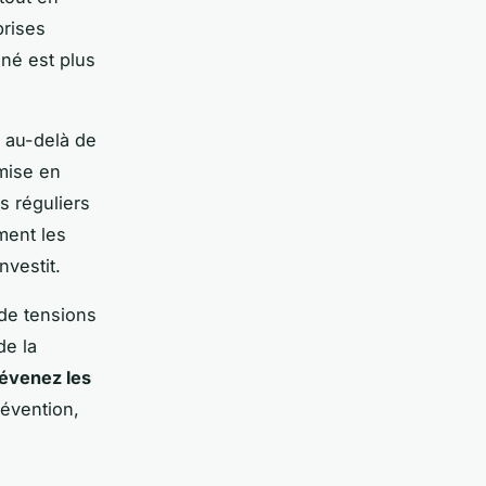
prises
gné est plus
en au-delà de
 mise en
ts réguliers
ment les
nvestit.
 de tensions
de la
évenez les
révention,