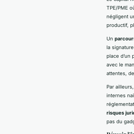
TPE/PME où 
négligent un
productif, 
Un
parcours
la signature
place d’un p
avec le man
attentes, de
Par ailleur
internes na
réglementat
risques jur
pas du gadg