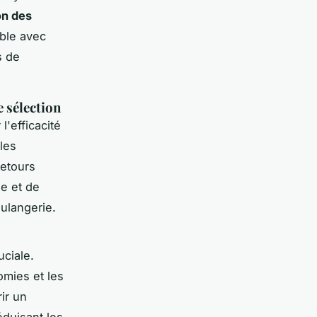
on des
ible avec
s de
 sélection
l'efficacité
les
retours
le et de
ulangerie.
uciale.
omies et les
rir un
éduisant les