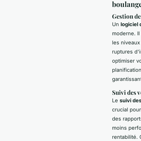
boulange
Gestion de
Un
logiciel
moderne. Il
les niveaux
ruptures d'
optimiser vo
planificatio
garantissan
Suivi des 
Le
suivi de
crucial pou
des rapports
moins perfor
rentabilité