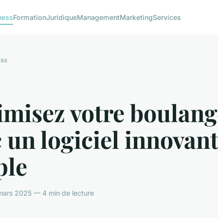
ness
Formation
Juridique
Management
Marketing
Services
ess
imisez votre boulang
 un logiciel innovant
ple
mars 2025 — 4 min de lecture