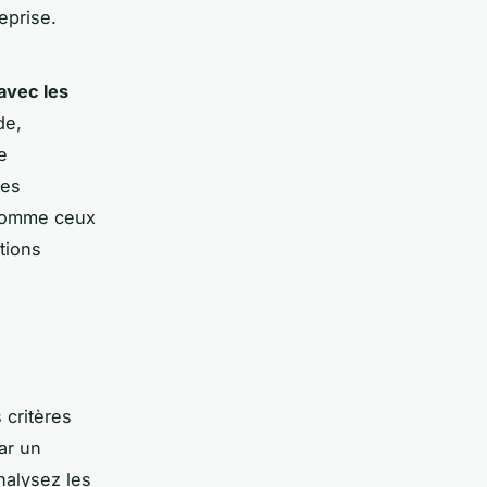
eprise.
 avec les
de,
e
des
s comme ceux
tions
 critères
ar un
analysez les