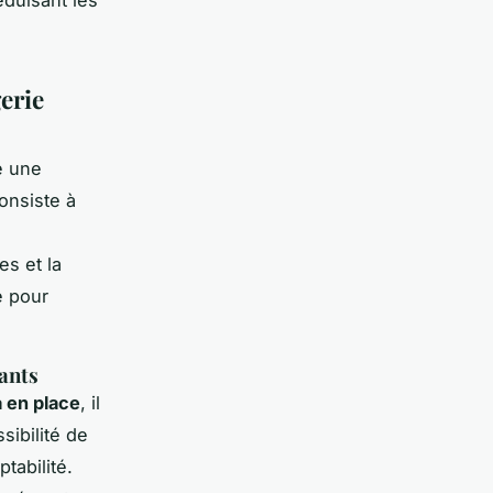
erie
e une
onsiste à
es et la
e pour
tants
 en place
, il
sibilité de
tabilité.