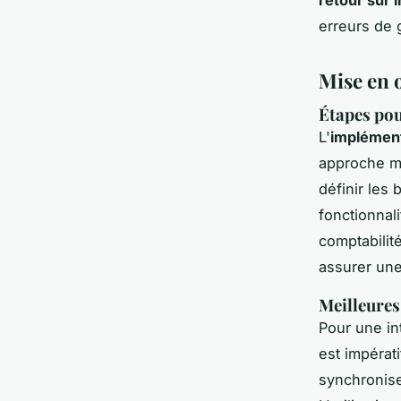
erreurs de 
Mise en œ
Étapes pou
L'
implément
approche mé
définir les 
fonctionnali
comptabilit
assurer une
Meilleures
Pour une i
est impérati
synchronise