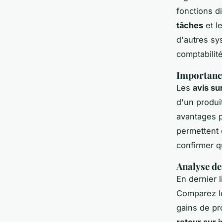
fonctions d
tâches
et l
d'autres sy
comptabilité
Importance
Les
avis su
d'un produi
avantages pr
permettent d
confirmer q
Analyse des
En dernier 
Comparez le
gains de pro
retour sur 