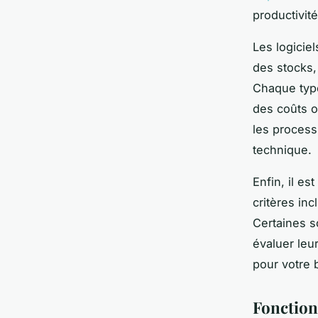
productivit
Les logicie
des stocks,
Chaque type
des coûts o
les process
technique.
Enfin, il es
critères inc
Certaines s
évaluer leur
pour votre 
Fonctionn