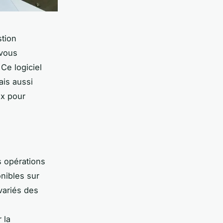
stion
 vous
Ce logiciel
ais aussi
ix pour
s opérations
onibles sur
variés des
 la