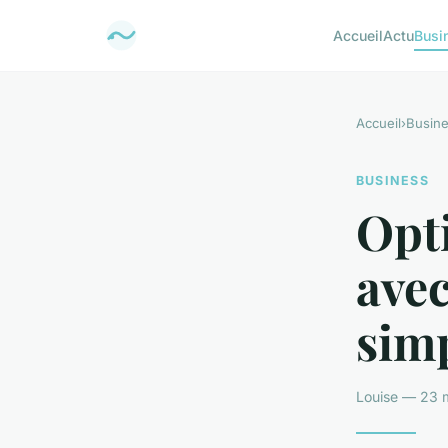
Accueil
Actu
Busi
Accueil
›
Busin
BUSINESS
Opt
avec
sim
Louise — 23 