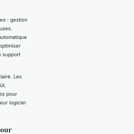
es : gestion
euses.
 automatique
optimiser
u support
lairé. Les
ût.
es pour
eur logiciel
pour