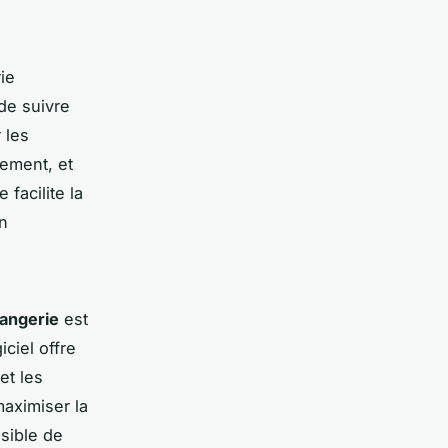
ie
de suivre
 les
ement, et
facilite la
en
langerie
est
ciel offre
et les
maximiser la
ssible de